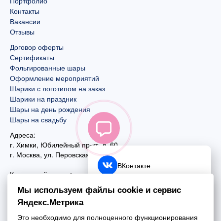
Портфолио
Контакты
Вакансии
Отзывы
Договор оферты
Сертификаты
Фольгированные шары
Оформление мероприятий
Шарики с логотипом на заказ
Шарики на праздник
Шары на день рождения
Шары на свадьбу
Адреса:
г. Химки, Юбилейный пр-кт, д. 60
г. Москва
,
ул. Перовская, д. 59
ВКонтакте
Контактный номер:
+7 (925) 585-74-27
Telegram
Мы используем файлы cookie и сервис
+7 (495) 970-44-75
Яндекс.Метрика
MAX
Почта:
Это необходимо для полноценного функционирования