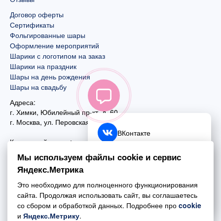
Договор оферты
Сертификаты
Фольгированные шары
Оформление мероприятий
Шарики с логотипом на заказ
Шарики на праздник
Шары на день рождения
Шары на свадьбу
Адреса:
г. Химки, Юбилейный пр-кт, д. 60
г. Москва
,
ул. Перовская, д. 59
ВКонтакте
Контактный номер:
+7 (925) 585-74-27
Telegram
Мы используем файлы cookie и сервис
+7 (495) 970-44-75
Яндекс.Метрика
MAX
Почта:
Это необходимо для полноценного функционирования
mail@esta-fiesta.ru
Обратный звонок
сайта. Продолжая использовать сайт, вы соглашаетесь
со сбором и обработкой данных. Подробнее про
cookie
Режим работы интернет-магазина:
и
Яндекс.Метрику
.
ПН-ВС с 09:00 до 21:00