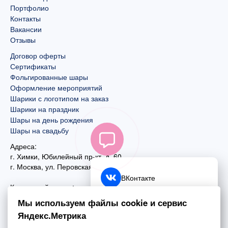
Портфолио
Контакты
Вакансии
Отзывы
Договор оферты
Сертификаты
Фольгированные шары
Оформление мероприятий
Шарики с логотипом на заказ
Шарики на праздник
Шары на день рождения
Шары на свадьбу
Адреса:
г. Химки, Юбилейный пр-кт, д. 60
г. Москва
,
ул. Перовская, д. 59
ВКонтакте
Контактный номер:
+7 (925) 585-74-27
Telegram
Мы используем файлы cookie и сервис
+7 (495) 970-44-75
Яндекс.Метрика
MAX
Почта: