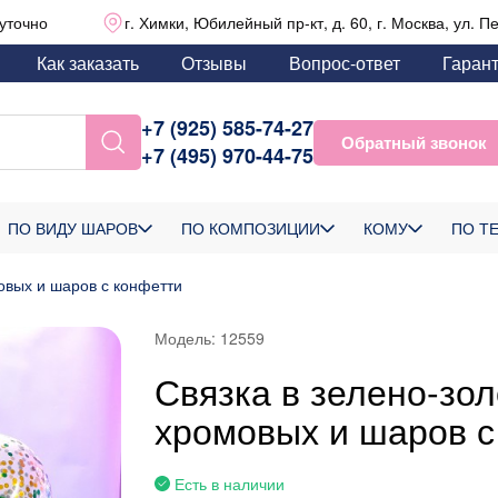
уточно
г. Химки, Юбилейный пр-кт, д. 60, г. Москва, ул. П
Как заказать
Отзывы
Вопрос-ответ
Гаран
+7 (925) 585-74-27
Обратный звонок
+7 (495) 970-44-75
ПО ВИДУ ШАРОВ
ПО КОМПОЗИЦИИ
КОМУ
ПО Т
овых и шаров с конфетти
Модель:
12559
Связка в зелено-зол
хромовых и шаров с
Есть в наличии