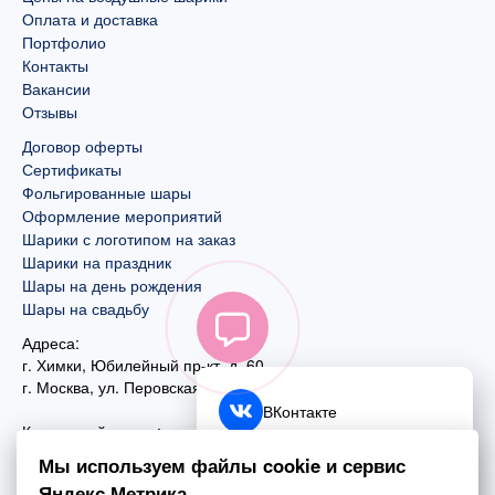
Оплата и доставка
Портфолио
Контакты
Вакансии
Отзывы
Договор оферты
Сертификаты
Фольгированные шары
Оформление мероприятий
Шарики с логотипом на заказ
Шарики на праздник
Шары на день рождения
Шары на свадьбу
Адреса:
г. Химки, Юбилейный пр-кт, д. 60
г. Москва
,
ул. Перовская, д. 59
ВКонтакте
Контактный номер:
+7 (925) 585-74-27
Telegram
Мы используем файлы cookie и сервис
+7 (495) 970-44-75
Яндекс.Метрика