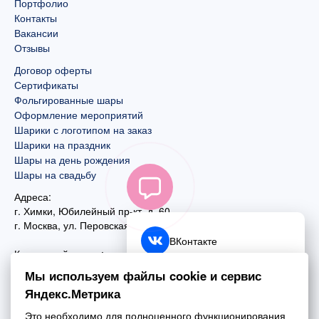
Портфолио
Контакты
Вакансии
Отзывы
Договор оферты
Сертификаты
Фольгированные шары
Оформление мероприятий
Шарики с логотипом на заказ
Шарики на праздник
Шары на день рождения
Шары на свадьбу
Адреса:
г. Химки, Юбилейный пр-кт, д. 60
г. Москва
,
ул. Перовская, д. 59
ВКонтакте
Контактный номер:
+7 (925) 585-74-27
Telegram
Мы используем файлы cookie и сервис
+7 (495) 970-44-75
Яндекс.Метрика
MAX
Почта:
Это необходимо для полноценного функционирования