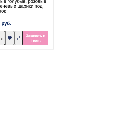
ые голубые, розовые
реневые шарики под
лок
 руб.
Заказать в
ть
1 клик