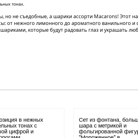
льных тонах.
ы, но не съедобные, а шарики ассорти Macarons! Этот н
ы: от нежного лимонного до ароматного ванильного и 
шариками, которые будут радовать глаз и украшать лю
озиция в нежных
Сет из фонтана, боль
ельных тонах с
шара с метрикой и
вой цифрой и
фольгированной фигу
орогами
"Мороженное" в