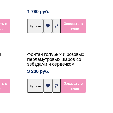
1 780 руб.
ть в
Заказать в
Купить
ик
1 клик
ы
Фонтан голубых и розовых
перламутровых шаров со
звёздами и сердечком
3 200 руб.
ть в
Заказать в
Купить
ик
1 клик