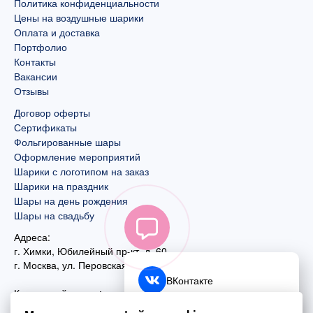
Политика конфиденциальности
Цены на воздушные шарики
Оплата и доставка
Портфолио
Контакты
Вакансии
Отзывы
Договор оферты
Сертификаты
Фольгированные шары
Оформление мероприятий
Шарики с логотипом на заказ
Шарики на праздник
Шары на день рождения
Шары на свадьбу
Адреса:
г. Химки, Юбилейный пр-кт, д. 60
г. Москва
,
ул. Перовская, д. 59
ВКонтакте
Контактный номер:
+7 (925) 585-74-27
Telegram