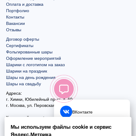
Оплата и доставка
Портфолио
Контакты
Вакансии
Отзывы
Договор оферты
Сертификаты
Фольгированные шары
Оформление мероприятий
Шарики с логотипом на заказ
Шарики на праздник
Шары на день рождения
Шары на свадьбу
Адреса:
г. Химки, Юбилейный пр-кт, д. 60
г. Москва
,
ул. Перовская, д. 59
ВКонтакте
Контактный номер:
+7 (925) 585-74-27
Telegram
Мы используем файлы cookie и сервис
+7 (495) 970-44-75
Яндекс.Метрика