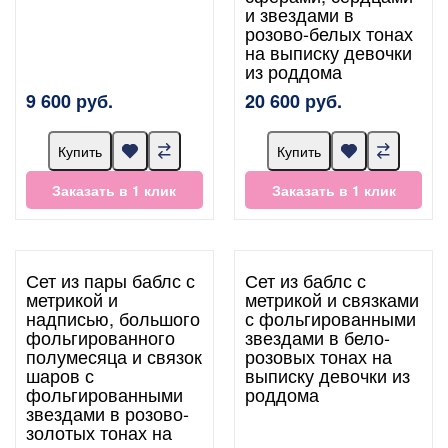
и звездами в
розово-белых тонах
на выписку девочки
из роддома
9 600 руб.
20 600 руб.
Купить
Купить
Заказать в 1 клик
Заказать в 1 клик
Сет из пары баблс с
Сет из баблс с
метрикой и
метрикой и связками
надписью, большого
с фольгированными
фольгированного
звездами в бело-
полумесяца и связок
розовых тонах на
шаров с
выписку девочки из
фольгированными
роддома
звездами в розово-
золотых тонах на