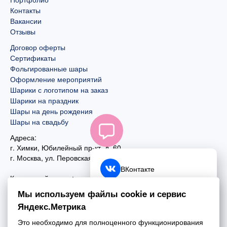
Контакты
Вакансии
Отзывы
Договор оферты
Сертификаты
Фольгированные шары
Оформление мероприятий
Шарики с логотипом на заказ
Шарики на праздник
Шары на день рождения
Шары на свадьбу
Адреса:
г. Химки, Юбилейный пр-кт, д. 60
г. Москва
,
ул. Перовская, д. 59
ВКонтакте
Контактный номер:
+7 (925) 585-74-27
Telegram
Мы используем файлы cookie и сервис
+7 (495) 970-44-75
Яндекс.Метрика
MAX
Почта:
Это необходимо для полноценного функционирования