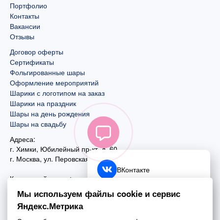
Портфолио
Контакты
Вакансии
Отзывы
Договор оферты
Сертификаты
Фольгированные шары
Оформление мероприятий
Шарики с логотипом на заказ
Шарики на праздник
Шары на день рождения
Шары на свадьбу
Адреса:
г. Химки, Юбилейный пр-кт, д. 60
г. Москва
,
ул. Перовская, д. 59
ВКонтакте
Контактный номер:
+7 (925) 585-74-27
Telegram
Мы используем файлы cookie и сервис
+7 (495) 970-44-75
Яндекс.Метрика
MAX
Почта: