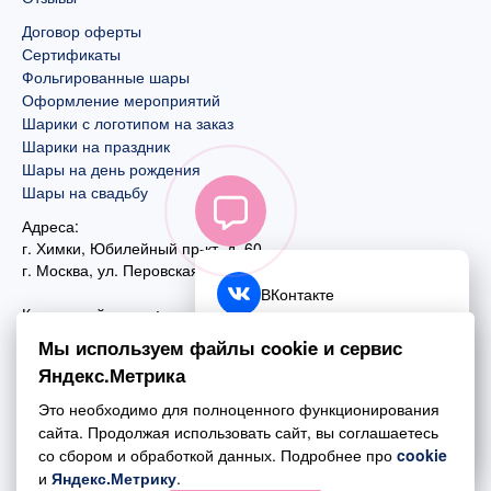
Договор оферты
Сертификаты
Фольгированные шары
Оформление мероприятий
Шарики с логотипом на заказ
Шарики на праздник
Шары на день рождения
Шары на свадьбу
Адреса:
г. Химки, Юбилейный пр-кт, д. 60
г. Москва
,
ул. Перовская, д. 59
ВКонтакте
Контактный номер:
+7 (925) 585-74-27
Telegram
Мы используем файлы cookie и сервис
+7 (495) 970-44-75
Яндекс.Метрика
MAX
Почта:
Это необходимо для полноценного функционирования
mail@esta-fiesta.ru
Обратный звонок
сайта. Продолжая использовать сайт, вы соглашаетесь
со сбором и обработкой данных. Подробнее про
cookie
Режим работы интернет-магазина:
и
Яндекс.Метрику
.
ПН-ВС с 09:00 до 21:00