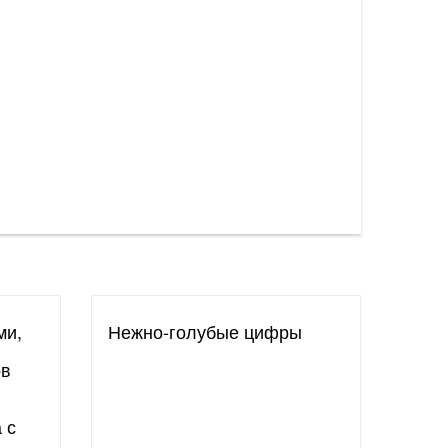
ми,
Нежно-голубые цифры
ов
 с