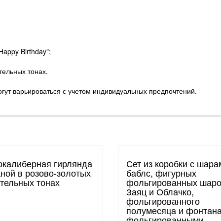
Happy Birthday";
стельных тонах.
огут варьироваться с учетом индивидуальных предпочтений.
окалиберная гирлянда
Сет из коробки с шара
аной в розово-золотых
баблс, фигурных
стельных тонах
фольгированных шар
Заяц и Облачко,
фольгированного
полумесяца и фонтана
фольгированными