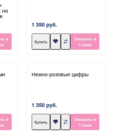
-
 на
е
1 350 руб.
ть в
Заказать в
Купить
ик
1 клик
ми
Нежно-розовые цифры
-
1 350 руб.
ть в
Заказать в
Купить
ик
1 клик