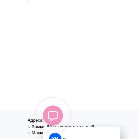
Адреса:
г. Химки, Юбилейный пр-кт, д. 60
г. Москва
,
ул. Перовская, д. 59