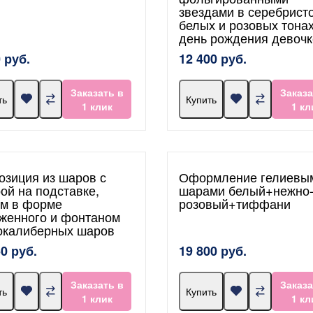
звездами в серебристо
белых и розовых тонах
день рождения девочк
 руб.
12 400 руб.
Заказать в
Заказа
ть
Купить
1 клик
1 кл
озиция из шаров с
Оформление гелиевы
ой на подставке,
шарами белый+нежно
м в форме
розовый+тиффани
женного и фонтаном
окалиберных шаров
50 руб.
19 800 руб.
Заказать в
Заказа
ть
Купить
1 клик
1 кл