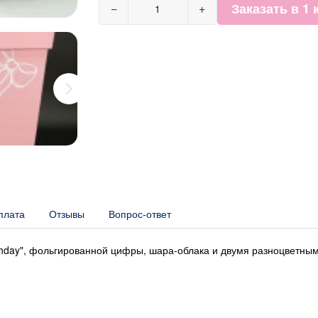
Заказать в 1 
−
+
плата
Отзывы
Вопрос-ответ
thday", фольгированной цифры, шара-облака и двумя разноцветны