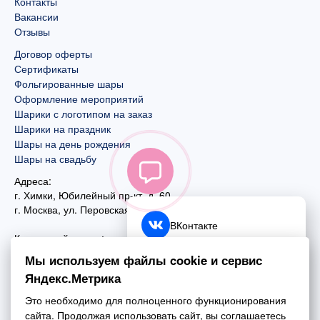
Контакты
Вакансии
Отзывы
Договор оферты
Сертификаты
Фольгированные шары
Оформление мероприятий
Шарики с логотипом на заказ
Шарики на праздник
Шары на день рождения
Шары на свадьбу
Адреса:
г. Химки, Юбилейный пр-кт, д. 60
г. Москва
,
ул. Перовская, д. 59
ВКонтакте
Контактный номер:
+7 (925) 585-74-27
Telegram
Мы используем файлы cookie и сервис
+7 (495) 970-44-75
Яндекс.Метрика
MAX
Почта:
Это необходимо для полноценного функционирования
mail@esta-fiesta.ru
Обратный звонок
сайта. Продолжая использовать сайт, вы соглашаетесь