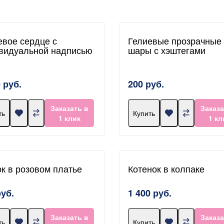
евое сердце с
Гелиевые прозрачные
видуальной надписью
шары с хэштегами
 руб.
200 руб.
Заказать в
Заказа
ть
Купить
1 клик
1 кл
к в розовом платье
Котенок в колпаке
руб.
1 400 руб.
Заказать в
Заказа
ть
Купить