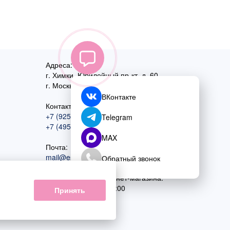
Адреса:
г. Химки, Юбилейный пр-кт, д. 60
г. Москва
,
ул. Перовская, д. 59
ВКонтакте
Контактный номер:
+7 (925) 585-74-27
Telegram
+7 (495) 970-44-75
MAX
Почта:
mail@esta-fiesta.ru
Обратный звонок
Режим работы интернет-магазина:
ПН-ВС с 09:00 до 21:00
Принять