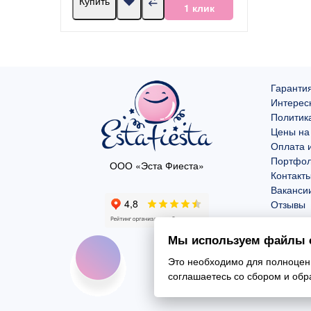
Купить
1 клик
Гарантия
Интерес
Политик
Цены на
Оплата и
Портфо
ООО «Эста Фиеста»
Контакт
Ваканси
Отзывы
Мы используем файлы c
Это необходимо для полноценн
соглашаетесь со сбором и об