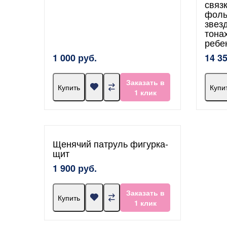
связ
фоль
звез
тона
ребе
1 000 руб.
14 3
Заказать в
Купить
Купи
1 клик
Щенячий патруль фигурка-
щит
1 900 руб.
Заказать в
Купить
1 клик