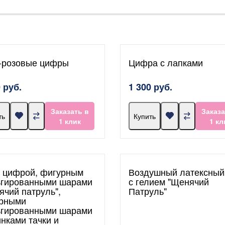
-розовые цифры
Цифра с лапками
 руб.
1 300 руб.
Заказать в
Заказа
ть
Купить
1 клик
1 кл
с цифрой, фигурным
Воздушный латексный
гированными шарами
с гелием "Щенячий
ячий патруль",
Патруль"
рными
гированными шарами
нками тачки и