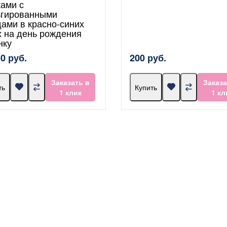
ками с
гированными
дами в красно-синих
х на день рождения
нку
50 руб.
200 руб.
Заказать в
Заказа
ть
Купить
1 клик
1 кл