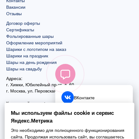
Контакты
Вакансии
Отзывы
Договор оферты
Сертификаты
Фольгированные шары
Оформление мероприятий
Шарики с логотипом на заказ
Шарики на праздник
Шары на день рождения
Шары на свадьбу
Адреса:
г. Химки, Юбилейный пр-кт, д. 60
г. Москва
,
ул. Перовская, д. 59
ВКонтакте
Контактный номер:
+7 (925) 585-74-27
Telegram
Мы используем файлы cookie и сервис
+7 (495) 970-44-75
Яндекс.Метрика
MAX
Почта:
Это необходимо для полноценного функционирования
mail@esta-fiesta.ru
Обратный звонок
сайта. Продолжая использовать сайт, вы соглашаетесь