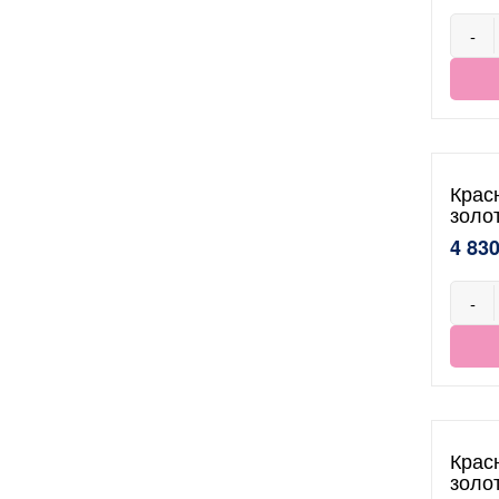
-
Крас
золо
4 830
-
Крас
золо