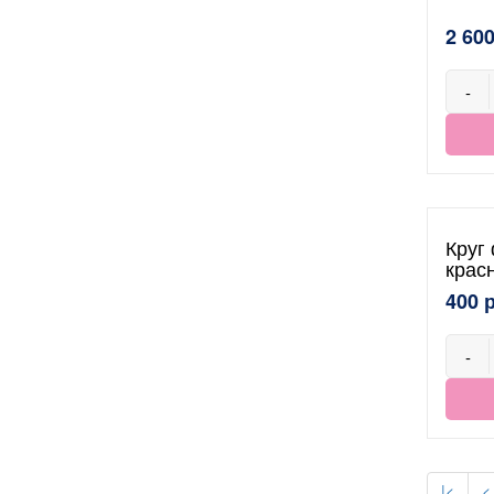
2 600
-
Круг
крас
400 
-
|<
<