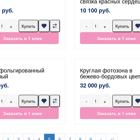
связка красных серде
 руб.
10 100 руб.
+
-
+
Купить
Купить
Заказать в 1 клик
Заказать в 1 клик
 фольгированный
Круглая фотозона в
ный
бежево-бордовых цве
руб.
32 000 руб.
+
-
+
Купить
Купить
Заказать в 1 клик
Заказать в 1 клик
1
2
3
4
5
6
7
8
9
>
>|