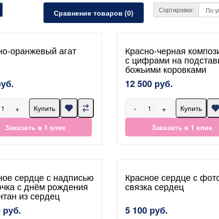
Сортировка:
Сравнение товаров (0)
но-оранжевый агат
Красно-черная композ
с цифрами на подстав
божьими коровками
руб.
12 500 руб.
+
-
+
Купить
Купить
Заказать в 1 клик
Заказать в 1 клик
ное сердце с надписью
Красное сердце с фот
чка с днём рождения
связка сердец
нтан из сердец
 руб.
5 100 руб.