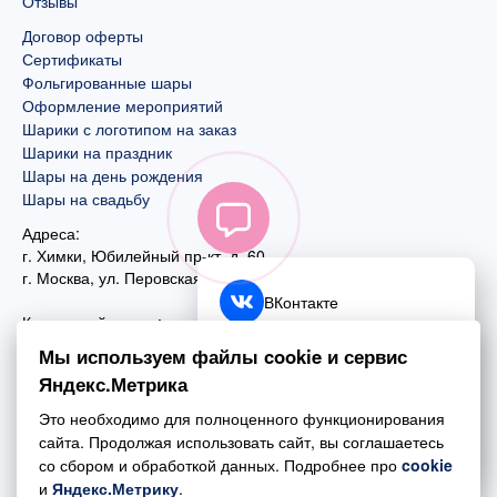
Отзывы
Договор оферты
Сертификаты
Фольгированные шары
Оформление мероприятий
Шарики с логотипом на заказ
Шарики на праздник
Шары на день рождения
Шары на свадьбу
Адреса:
г. Химки, Юбилейный пр-кт, д. 60
г. Москва
,
ул. Перовская, д. 59
ВКонтакте
Контактный номер:
+7 (925) 585-74-27
Telegram
Мы используем файлы cookie и сервис
+7 (495) 970-44-75
Яндекс.Метрика
MAX
Почта:
Это необходимо для полноценного функционирования
mail@esta-fiesta.ru
Обратный звонок
сайта. Продолжая использовать сайт, вы соглашаетесь
со сбором и обработкой данных. Подробнее про
cookie
Режим работы интернет-магазина:
и
Яндекс.Метрику
.