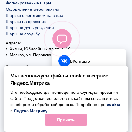
Фольгированные шары
Оформление мероприятий
Шарики с логотипом на заказ
Шарики на праздник
Шары на день рождения
Шары на свадьбу
Адреса:
г. Химки, Юбилейный пр-кт, д. 60
г. Москва
,
ул. Перовская, д. 59
ВКонтакте
Контактный номер:
+7 (925) 585-74-27
Telegram
Мы используем файлы cookie и сервис
+7 (495) 970-44-75
Яндекс.Метрика
MAX
Почта:
Это необходимо для полноценного функционирования
mail@esta-fiesta.ru
Обратный звонок
сайта. Продолжая использовать сайт, вы соглашаетесь
со сбором и обработкой данных. Подробнее про
cookie
Режим работы интернет-магазина:
и
Яндекс.Метрику
.
ПН-ВС с 09:00 до 21:00
Принять