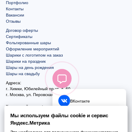
Портфолио
Контакты
Вакансии
Отзывы
Договор оферты
Сертификаты
Фольгированные шары
Оформление мероприятий
Шарики с логотипом на заказ
Шарики на праздник
Шары на день рождения
Шары на свадьбу
Адреса:
г. Химки, Юбилейный пр-кт, д. 60
г. Москва
,
ул. Перовская, д. 59
ВКонтакте
Контактный номер:
+7 (925) 585-74-27
Telegram
Мы используем файлы cookie и сервис
+7 (495) 970-44-75
Яндекс.Метрика
MAX
Почта:
Это необходимо для полноценного функционирования