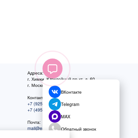
Адреса:
г. Химки, Юбилейный пр-кт, д. 60
г. Москва
,
ул. Перовская, д. 59
ВКонтакте
Контактный номер:
+7 (925) 585-74-27
Telegram
+7 (495) 970-44-75
MAX
Почта:
mail@esta-fiesta.ru
Обратный звонок