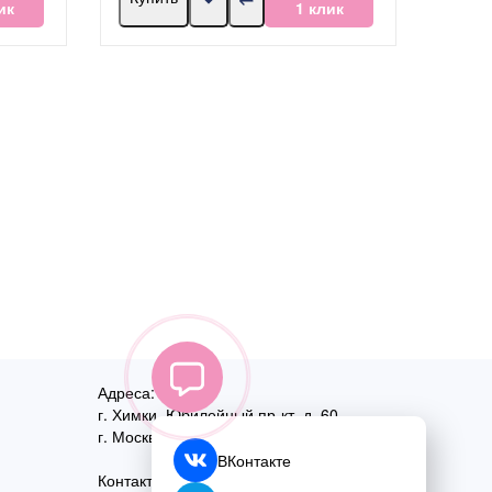
ик
1 клик
Адреса:
г. Химки, Юбилейный пр-кт, д. 60
г. Москва
,
ул. Перовская, д. 59
ВКонтакте
Контактный номер: