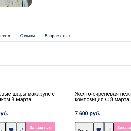
плата
Отзывы
Вопрос-ответ
евые шары макарунс с
Желто-сиреневая неж
нком 8 Марта
композиция С 8 марта
руб.
7 600 руб.
Заказать в
Заказа
ть
Купить