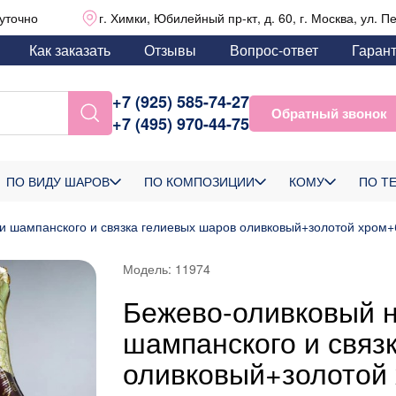
уточно
г. Химки, Юбилейный пр-кт, д. 60, г. Москва, ул. П
Как заказать
Отзывы
Вопрос-ответ
Гаран
+7 (925) 585-74-27
Обратный звонок
+7 (495) 970-44-75
ПО ВИДУ ШАРОВ
ПО КОМПОЗИЦИИ
КОМУ
ПО Т
ки шампанского и связка гелиевых шаров оливковый+золотой хром
Модель:
11974
Бежево-оливковый н
шампанского и связ
оливковый+золотой