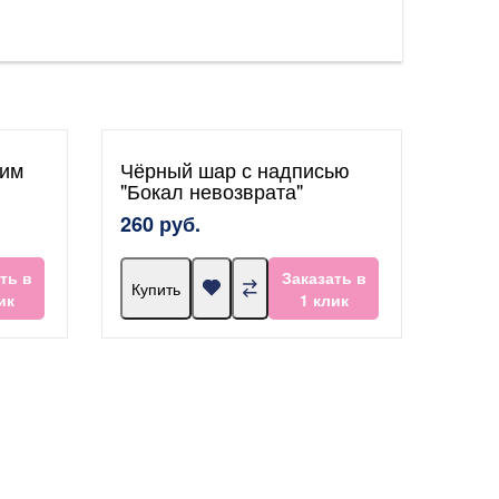
ким
Чёрный шар с надписью
"Бокал невозврата"
260 руб.
ть в
Заказать в
Купить
ик
1 клик