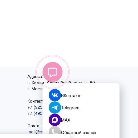
Адреса:
г. Химки, Юбилейный пр-кт, д. 60
г. Москва
,
ул. Перовская, д. 59
ВКонтакте
Контактный номер:
+7 (925) 585-74-27
Telegram
+7 (495) 970-44-75
MAX
Почта:
mail@esta-fiesta.ru
Обратный звонок