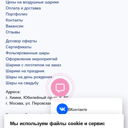
Цены на воздушные шарики
Оплата и доставка
Портфолио
Контакты
Вакансии
Отзывы
Договор оферты
Сертификаты
Фольгированные шары
Оформление мероприятий
Шарики с логотипом на заказ
Шарики на праздник
Шары на день рождения
Шары на свадьбу
Адреса:
г. Химки, Юбилейный пр-кт, д. 60
г. Москва
,
ул. Перовская, д. 59
ВКонтакте
Контактный номер:
+7 (925) 585-74-27
Telegram
Мы используем файлы cookie и сервис
+7 (495) 970-44-75