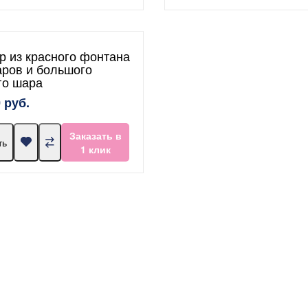
р из красного фонтана
аров и большого
го шара
 руб.
Заказать в
ть
1 клик