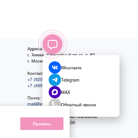
Адреса:
г. Химки, Юбилейный пр-кт, д. 60
г. Москва
,
ул. Перовская, д. 59
ВКонтакте
Контактный номер:
+7 (925) 585-74-27
Telegram
+7 (495) 970-44-75
MAX
Почта:
mail@esta-fiesta.ru
Обратный звонок
Режим работы интернет-магазина:
ПН-ВС с 09:00 до 21:00
Принять