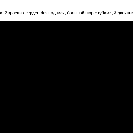
ю, 2 красных сердец без надписи, большой шар с губами, 3 двойны