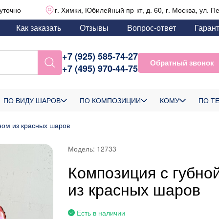
уточно
г. Химки, Юбилейный пр-кт, д. 60, г. Москва, ул. П
Как заказать
Отзывы
Вопрос-ответ
Гаран
+7 (925) 585-74-27
Обратный звонок
+7 (495) 970-44-75
ПО ВИДУ ШАРОВ
ПО КОМПОЗИЦИИ
КОМУ
ПО Т
ном из красных шаров
Модель:
12733
Композиция с губно
из красных шаров
Есть в наличии