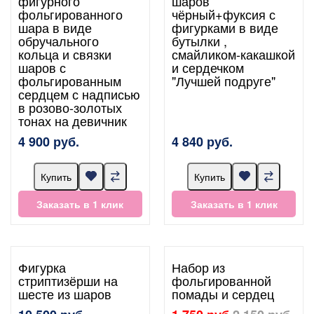
фигурного
шаров
фольгированного
чёрный+фуксия с
шара в виде
фигурками в виде
обручального
бутылки ,
кольца и связки
смайликом-какашкой
шаров с
и сердечком
фольгированным
"Лучшей подруге"
сердцем с надписью
в розово-золотых
тонах на девичник
4 900 руб.
4 840 руб.
Купить
Купить
Заказать в 1 клик
Заказать в 1 клик
Фигурка
Набор из
стриптизёрши на
фольгированной
шесте из шаров
помады и сердец