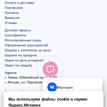
Оплата и доставка
Портфолио
Контакты
Вакансии
Отзывы
Договор оферты
Сертификаты
Фольгированные шары
Оформление мероприятий
Шарики с логотипом на заказ
Шарики на праздник
Шары на день рождения
Шары на свадьбу
Адреса:
г. Химки, Юбилейный пр-кт, д. 60
г. Москва
,
ул. Перовская, д. 59
ВКонтакте
Контактный номер:
+7 (925) 585-74-27
Telegram
Мы используем файлы cookie и сервис
+7 (495) 970-44-75
Яндекс.Метрика
MAX