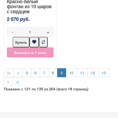
Красно-белый
фонтан из 10 шаров
с сердцем
2 070 руб.
-
+
Купить
Заказать в 1 клик
|<
<
5
6
7
8
9
10
11
12
13
>
>|
Показано с 121 по 135 из 264 (всего 18 страниц)