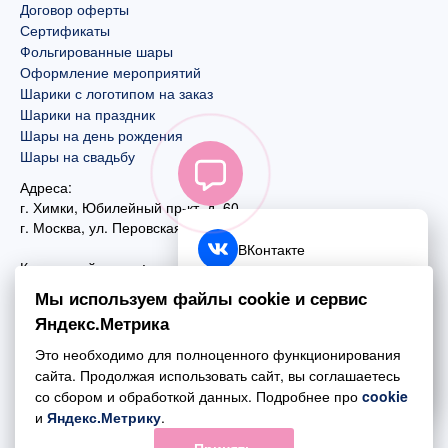
Договор оферты
Сертификаты
Фольгированные шары
Оформление мероприятий
Шарики с логотипом на заказ
Шарики на праздник
Шары на день рождения
Шары на свадьбу
Адреса:
г. Химки, Юбилейный пр-кт, д. 60
г. Москва
,
ул. Перовская, д. 59
ВКонтакте
Контактный номер:
+7 (925) 585-74-27
Telegram
Мы используем файлы cookie и сервис
+7 (495) 970-44-75
Яндекс.Метрика
MAX
Почта:
Это необходимо для полноценного функционирования
mail@esta-fiesta.ru
Обратный звонок
сайта. Продолжая использовать сайт, вы соглашаетесь
со сбором и обработкой данных. Подробнее про
cookie
Режим работы интернет-магазина:
и
Яндекс.Метрику
.
ПН-ВС с 09:00 до 21:00