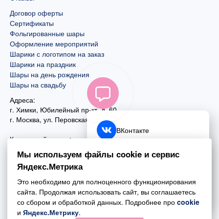
Договор оферты
Сертификаты
Фольгированные шары
Оформление мероприятий
Шарики с логотипом на заказ
Шарики на праздник
Шары на день рождения
Шары на свадьбу
Адреса:
г. Химки, Юбилейный пр-кт, д. 60
г. Москва
,
ул. Перовская, д. 59
ВКонтакте
Контактный номер:
+7 (925) 585-74-27
Telegram
Мы используем файлы cookie и сервис
+7 (495) 970-44-75
Яндекс.Метрика
MAX
Почта:
Это необходимо для полноценного функционирования
mail@esta-fiesta.ru
Обратный звонок
сайта. Продолжая использовать сайт, вы соглашаетесь
со сбором и обработкой данных. Подробнее про
cookie
Режим работы интернет-магазина:
и
Яндекс.Метрику
.
ПН-ВС с 09:00 до 21:00