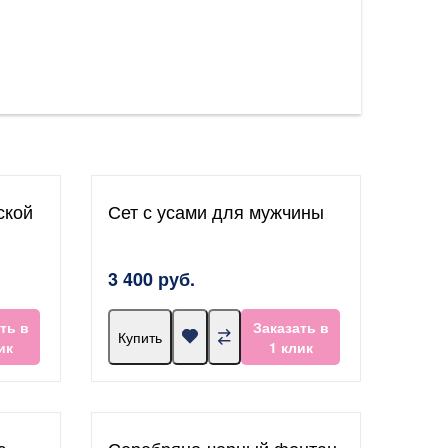
ской
Сет с усами для мужчины
3 400 руб.
ть в
Заказать в
Купить
ик
1 клик
с
Серебряно-черный фонтан