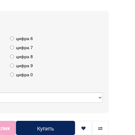
цифра 6
цифра 7
цифра 8
цифра 9
цифра 0
клик
Купить