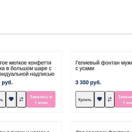
тое мелкое конфетти
Гелиевый фонтан муж
ка в большом шаре с
с усами
видуальной надписью
 руб.
3 350 руб.
Заказать в
Заказа
ть
Купить
1 клик
1 кл
ан с виски и усами с
Два мужских фонтана 