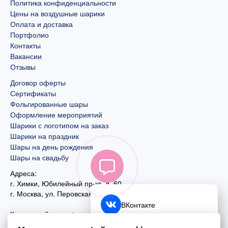
Политика конфиденциальности
Цены на воздушные шарики
Оплата и доставка
Портфолио
Контакты
Вакансии
Отзывы
Договор оферты
Сертификаты
Фольгированные шары
Оформление мероприятий
Шарики с логотипом на заказ
Шарики на праздник
Шары на день рождения
Шары на свадьбу
Адреса:
г. Химки, Юбилейный пр-кт, д. 60
г. Москва
,
ул. Перовская, д. 59
ВКонтакте
Контактный номер:
+7 (925) 585-74-27
Telegram