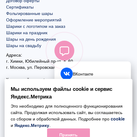
Договор оферты
Сертификаты
Фольгированные шары
Оформление мероприятий
Шарики с логотипом на заказ
Шарики на праздник
Шары на день рождения
Шары на свадьбу
Адреса:
г. Химки, Юбилейный пр-кт, д. 60
г. Москва
,
ул. Перовская, д. 59
ВКонтакте
Контактный номер:
+7 (925) 585-74-27
Telegram
Мы используем файлы cookie и сервис
+7 (495) 970-44-75
Яндекс.Метрика
MAX
Почта:
Это необходимо для полноценного функционирования
mail@esta-fiesta.ru
Обратный звонок
сайта. Продолжая использовать сайт, вы соглашаетесь
со сбором и обработкой данных. Подробнее про
cookie
Режим работы интернет-магазина:
и
Яндекс.Метрику
.
ПН-ВС с 09:00 до 21:00
Принять