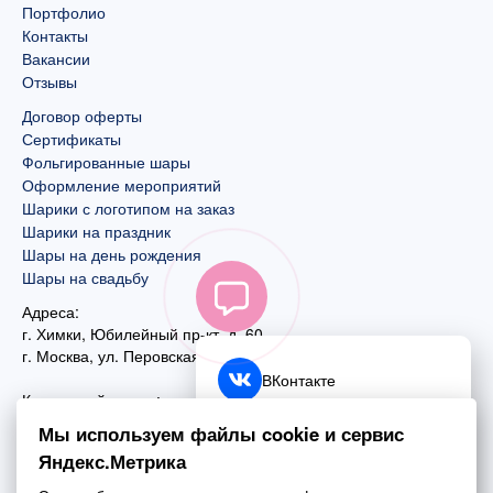
Портфолио
Контакты
Вакансии
Отзывы
Договор оферты
Сертификаты
Фольгированные шары
Оформление мероприятий
Шарики с логотипом на заказ
Шарики на праздник
Шары на день рождения
Шары на свадьбу
Адреса:
г. Химки, Юбилейный пр-кт, д. 60
г. Москва
,
ул. Перовская, д. 59
ВКонтакте
Контактный номер:
+7 (925) 585-74-27
Telegram
Мы используем файлы cookie и сервис
+7 (495) 970-44-75
Яндекс.Метрика
MAX
Почта: