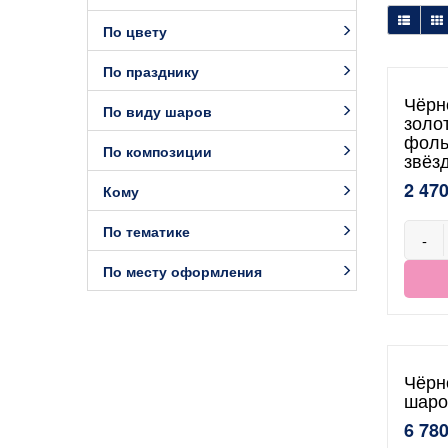
По цвету
По празднику
Чёрн
По виду шаров
золо
фоль
По композиции
звёз
2 470
Кому
По тематике
-
По месту оформления
Чёрн
шаро
6 780