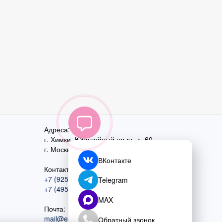
Адреса:
г. Химки, Юбилейный пр-кт, д. 60
г. Москва
,
ул. Перовская, д. 59
ВКонтакте
Контактный номер:
+7 (925) 585-74-27
Telegram
+7 (495) 970-44-75
MAX
Почта:
mail@esta-fiesta.ru
Обратный звонок