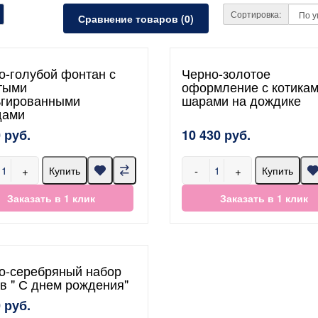
Сортировка:
Сравнение товаров (0)
о-голубой фонтан с
Черно-золотое
тыми
оформление с котикам
гированными
шарами на дождике
дами
 руб.
10 430 руб.
+
-
+
Купить
Купить
Заказать в 1 клик
Заказать в 1 клик
о-серебряный набор
в " С днем рождения"
 руб.