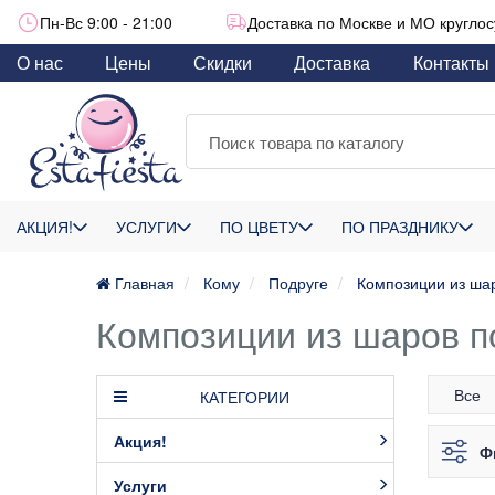
Пн-Вс 9:00 - 21:00
Доставка по Москве и МО круглос
О нас
Цены
Скидки
Доставка
Контакты
АКЦИЯ!
УСЛУГИ
ПО ЦВЕТУ
ПО ПРАЗДНИКУ
Главная
Кому
Подруге
Композиции из ша
Композиции из шаров п
Все
КАТЕГОРИИ
Акция!
Ф
Услуги