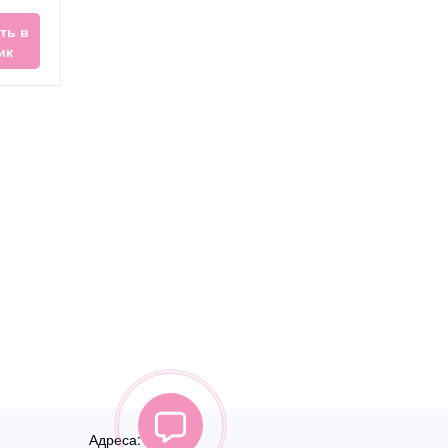
ть в
ик
Адреса: