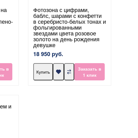
 на
Фотозона с цифрами,
баблс, шарами с конфетти
лено-
в серебристо-белых тонах и
фольгированными
звездами цвета розовое
золото на день рождения
девушке
18 950 руб.
ть в
Заказать в
Купить
ик
1 клик
ем и