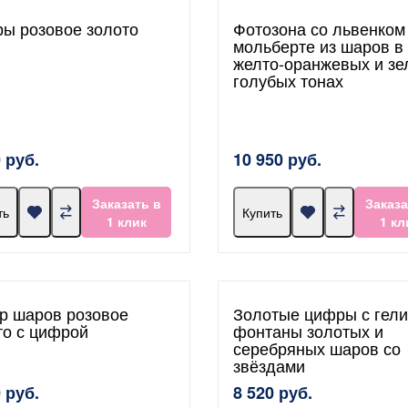
ы розовое золото
Фотозона со львенком
мольберте из шаров в
желто-оранжевых и зе
голубых тонах
 руб.
10 950 руб.
Заказать в
Заказа
ть
Купить
1 клик
1 кл
р шаров розовое
Золотые цифры с гели
то с цифрой
фонтаны золотых и
серебряных шаров со
звёздами
 руб.
8 520 руб.