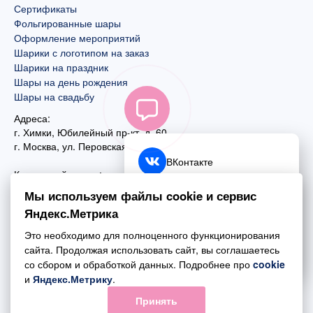
Сертификаты
Фольгированные шары
Оформление мероприятий
Шарики с логотипом на заказ
Шарики на праздник
Шары на день рождения
Шары на свадьбу
Адреса:
г. Химки, Юбилейный пр-кт, д. 60
г. Москва
,
ул. Перовская, д. 59
ВКонтакте
Контактный номер:
+7 (925) 585-74-27
Telegram
Мы используем файлы cookie и сервис
+7 (495) 970-44-75
Яндекс.Метрика
MAX
Почта:
Это необходимо для полноценного функционирования
mail@esta-fiesta.ru
Обратный звонок
сайта. Продолжая использовать сайт, вы соглашаетесь
со сбором и обработкой данных. Подробнее про
cookie
Режим работы интернет-магазина:
и
Яндекс.Метрику
.
ПН-ВС с 09:00 до 21:00
Принять