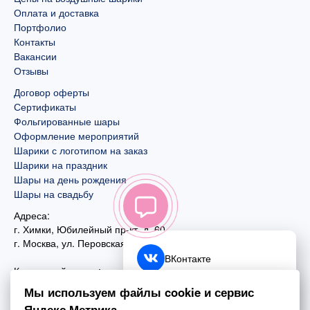
Оплата и доставка
Портфолио
Контакты
Вакансии
Отзывы
Договор оферты
Сертификаты
Фольгированные шары
Оформление мероприятий
Шарики с логотипом на заказ
Шарики на праздник
Шары на день рождения
Шары на свадьбу
Адреса:
г. Химки, Юбилейный пр-кт, д. 60
г. Москва
,
ул. Перовская, д. 59
ВКонтакте
Контактный номер:
+7 (925) 585-74-27
Telegram
Мы используем файлы cookie и сервис
+7 (495) 970-44-75
Яндекс.Метрика