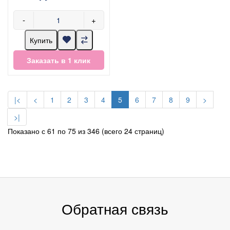
-
+
Купить
Заказать в 1 клик
|<
<
1
2
3
4
5
6
7
8
9
>
>|
Показано с 61 по 75 из 346 (всего 24 страниц)
Обратная связь