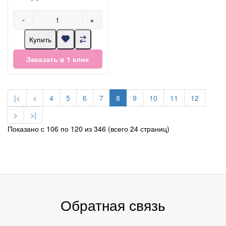
-
+
Купить
Заказать в 1 клик
|<
<
4
5
6
7
8
9
10
11
12
>
>|
Показано с 106 по 120 из 346 (всего 24 страниц)
Обратная связь