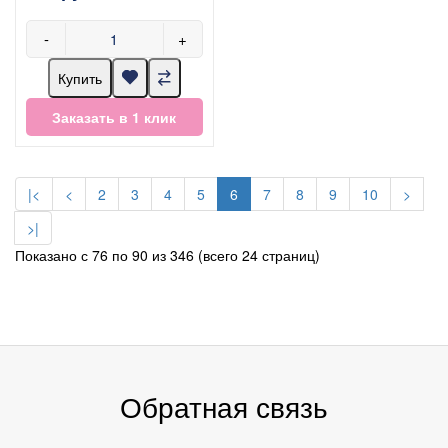
-
+
Купить
Заказать в 1 клик
|<
<
2
3
4
5
6
7
8
9
10
>
>|
Показано с 76 по 90 из 346 (всего 24 страниц)
Обратная связь