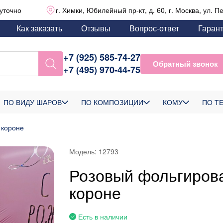
уточно
г. Химки, Юбилейный пр-кт, д. 60, г. Москва, ул. П
Как заказать
Отзывы
Вопрос-ответ
Гаран
+7 (925) 585-74-27
Обратный звонок
+7 (495) 970-44-75
ПО ВИДУ ШАРОВ
ПО КОМПОЗИЦИИ
КОМУ
ПО Т
 короне
Модель:
12793
Розовый фольгиров
короне
Есть в наличии