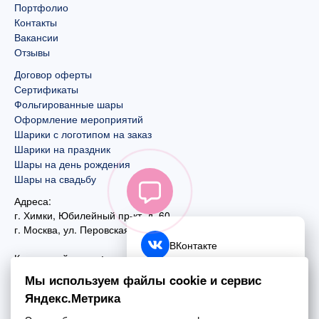
Портфолио
Контакты
Вакансии
Отзывы
Договор оферты
Сертификаты
Фольгированные шары
Оформление мероприятий
Шарики с логотипом на заказ
Шарики на праздник
Шары на день рождения
Шары на свадьбу
Адреса:
г. Химки, Юбилейный пр-кт, д. 60
г. Москва
,
ул. Перовская, д. 59
ВКонтакте
Контактный номер:
+7 (925) 585-74-27
Telegram
Мы используем файлы cookie и сервис
+7 (495) 970-44-75
Яндекс.Метрика
MAX
Почта: