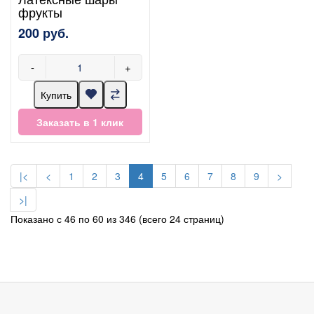
фрукты
200 руб.
-
+
Купить
Заказать в 1 клик
|<
<
1
2
3
4
5
6
7
8
9
>
>|
Показано с 46 по 60 из 346 (всего 24 страниц)