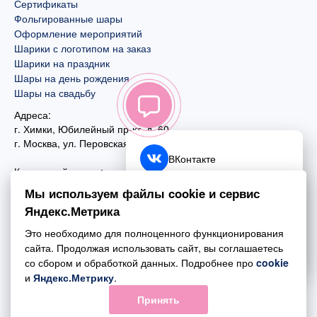
Сертификаты
Фольгированные шары
Оформление мероприятий
Шарики с логотипом на заказ
Шарики на праздник
Шары на день рождения
Шары на свадьбу
Адреса:
г. Химки, Юбилейный пр-кт, д. 60
г. Москва
,
ул. Перовская, д. 59
ВКонтакте
Контактный номер:
+7 (925) 585-74-27
Telegram
Мы используем файлы cookie и сервис
+7 (495) 970-44-75
Яндекс.Метрика
MAX
Почта:
Это необходимо для полноценного функционирования
mail@esta-fiesta.ru
Обратный звонок
сайта. Продолжая использовать сайт, вы соглашаетесь
со сбором и обработкой данных. Подробнее про
cookie
Режим работы интернет-магазина:
и
Яндекс.Метрику
.
ПН-ВС с 09:00 до 21:00
Принять