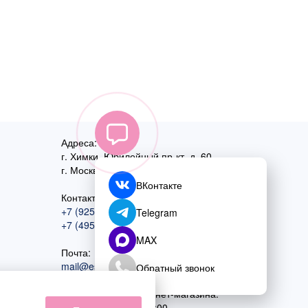
Адреса:
г. Химки, Юбилейный пр-кт, д. 60
г. Москва
,
ул. Перовская, д. 59
ВКонтакте
Контактный номер:
+7 (925) 585-74-27
Telegram
+7 (495) 970-44-75
MAX
Почта:
mail@esta-fiesta.ru
Обратный звонок
Режим работы интернет-магазина:
ПН-ВС с 09:00 до 21:00