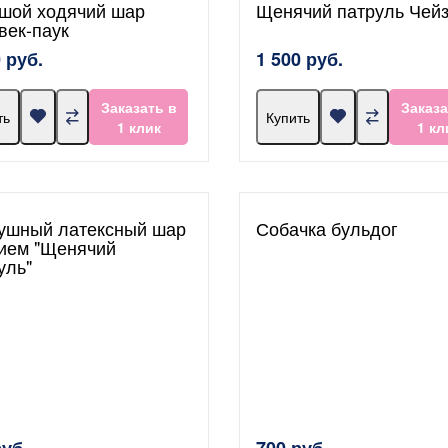
шой ходячий шар
Щенячий патруль Чей
век-паук
 руб.
1 500 руб.
Заказать в
Заказа
ть
Купить
1 клик
1 кл
ушный латексный шар
Собачка бульдог
лием "Щенячий
уль"
руб.
700 руб.