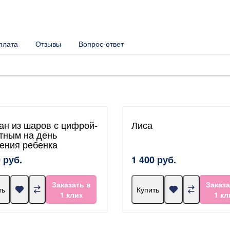
плата
Отзывы
Вопрос-ответ
ан из шаров с цифрой-
Лиса
тным на день
ения ребенка
 руб.
1 400 руб.
Заказать в
Заказа
ть
Купить
1 клик
1 кл