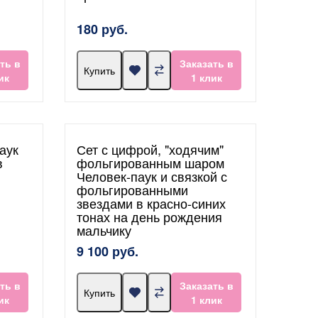
180 руб.
ть в
Заказать в
Купить
ик
1 клик
аук
Сет с цифрой, "ходячим"
в
фольгированным шаром
Человек-паук и связкой с
фольгированными
звездами в красно-синих
тонах на день рождения
мальчику
9 100 руб.
ть в
Заказать в
Купить
ик
1 клик