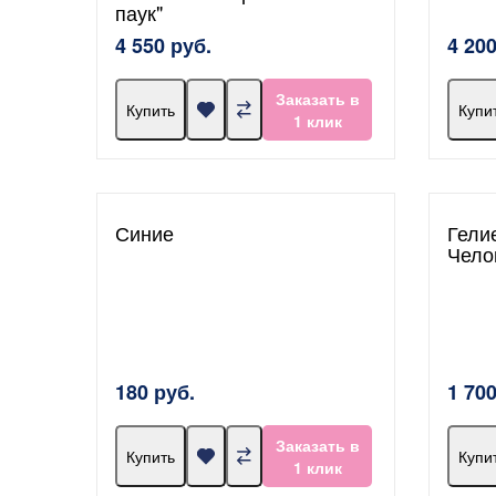
паук"
4 550 руб.
4 200
Заказать в
Купить
Купи
1 клик
Синие
Гели
Чело
180 руб.
1 700
Заказать в
Купить
Купи
1 клик