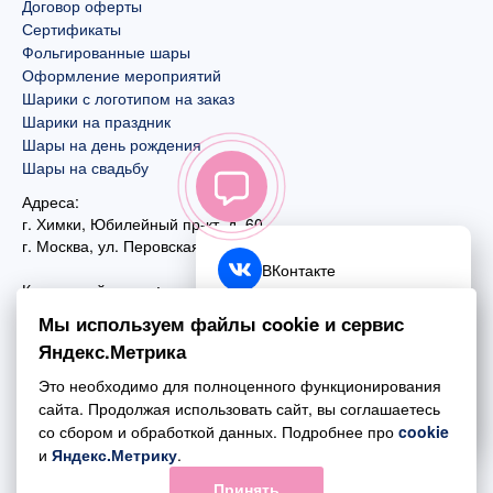
Договор оферты
Сертификаты
Фольгированные шары
Оформление мероприятий
Шарики с логотипом на заказ
Шарики на праздник
Шары на день рождения
Шары на свадьбу
Адреса:
г. Химки, Юбилейный пр-кт, д. 60
г. Москва
,
ул. Перовская, д. 59
ВКонтакте
Контактный номер:
+7 (925) 585-74-27
Telegram
Мы используем файлы cookie и сервис
+7 (495) 970-44-75
Яндекс.Метрика
MAX
Почта:
Это необходимо для полноценного функционирования
mail@esta-fiesta.ru
Обратный звонок
сайта. Продолжая использовать сайт, вы соглашаетесь
со сбором и обработкой данных. Подробнее про
cookie
Режим работы интернет-магазина:
и
Яндекс.Метрику
.
ПН-ВС с 09:00 до 21:00
Принять