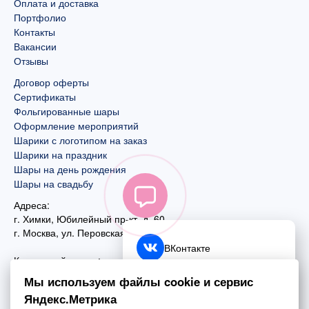
Оплата и доставка
Портфолио
Контакты
Вакансии
Отзывы
Договор оферты
Сертификаты
Фольгированные шары
Оформление мероприятий
Шарики с логотипом на заказ
Шарики на праздник
Шары на день рождения
Шары на свадьбу
Адреса:
г. Химки, Юбилейный пр-кт, д. 60
г. Москва
,
ул. Перовская, д. 59
ВКонтакте
Контактный номер:
+7 (925) 585-74-27
Telegram
Мы используем файлы cookie и сервис
+7 (495) 970-44-75
Яндекс.Метрика
MAX